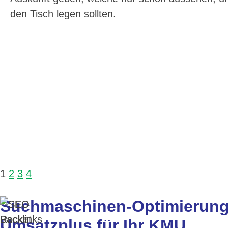
den Tisch legen sollten.
1
2
3
4
Suchmaschinen-Optimierung
Umsatzplus für Ihr KMU