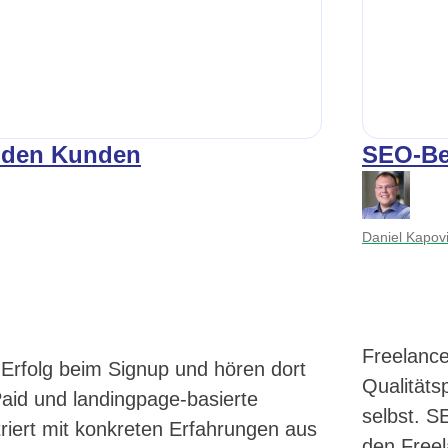
nden Kunden
SEO-Ber
Daniel Kapov
Freelance
rfolg beim Signup und hören dort
Qualitäts
o-Paid und landingpage-basierte
selbst. S
riert mit konkreten Erfahrungen aus
den Freel