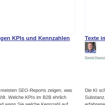
tigen KPIs und Kennzahlen
Texte i
Daniel Kapov
ie meisten SEO-Reports zeigen, was
Die KI sc
ählt. Welche KPIs im B2B ehrlich
Substanz,
nd wann Sie welche Kennzahl auf
erfahrene