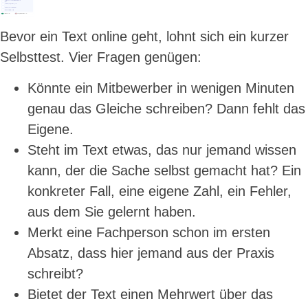
Hebt sich der Text von dem ab, was ein Mitbewerber in Minuten 
erzeugt?
Steht etwas drin, das nur eigene Erfahrung weiss?
Merkt eine Fachperson sofort, dass hier Praxis spricht?
Bietet der Text mehr als das, was schon existiert?
Viermal Ja  =  echte Substanz
Kein einziges Ja  =  austauschbarer KI-Content
Bevor ein Text online geht, lohnt sich ein kurzer
Selbsttest. Vier Fragen genügen:
Könnte ein Mitbewerber in wenigen Minuten
genau das Gleiche schreiben? Dann fehlt das
Eigene.
Steht im Text etwas, das nur jemand wissen
kann, der die Sache selbst gemacht hat? Ein
konkreter Fall, eine eigene Zahl, ein Fehler,
aus dem Sie gelernt haben.
Merkt eine Fachperson schon im ersten
Absatz, dass hier jemand aus der Praxis
schreibt?
Bietet der Text einen Mehrwert über das